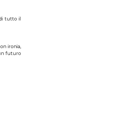
i tutto il
on ironia,
 un futuro