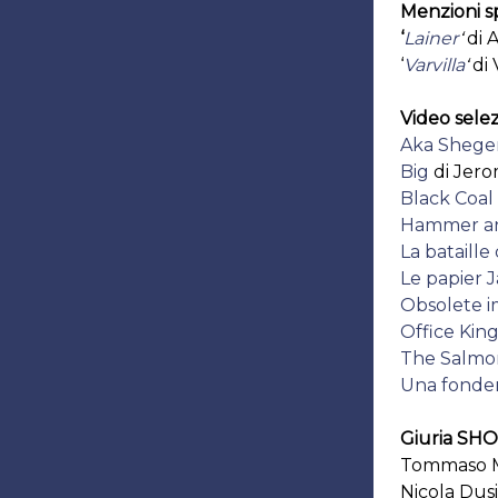
Menzioni sp
‘
Lainer
‘
di 
‘
Varvilla
‘
di 
Video selez
Aka Shege
Big
di Jero
Black Coal
Hammer a
La bataille
Le papier 
Obsolete i
Office Ki
The Salmo
Una fonder
Giuria SH
Tommaso M.
Nicola Dusi