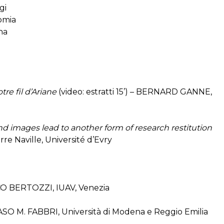
gi
omia
na
tre fil d’Ariane
(video: estratti 15’) – BERNARD GANNE,
d images lead to another form of research restitution
re Naville, Université d’Evry
 BERTOZZI, IUAV, Venezia
O M. FABBRI, Università di Modena e Reggio Emilia