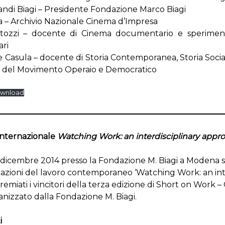
andi Biagi – Presidente Fondazione Marco Biagi
a – Archivio Nazionale Cinema d’Impresa
ozzi – docente di Cinema documentario e sperimental
ri
e Casula – docente di Storia Contemporanea, Storia Social
o del Movimento Operaio e Democratico
wnload
internazionale
Watching Work: an interdisciplinary appr
dicembre 2014 presso la Fondazione M. Biagi a Modena si 
azioni del lavoro contemporaneo ‘Watching Work: an inte
emiati i vincitori della terza edizione di Short on Work 
anizzato dalla Fondazione M. Biagi.
i