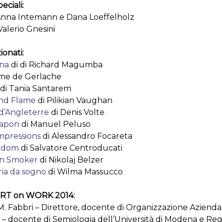
eciali:
Anna Intemann e Dana Loeffelholz
Valerio Gnesini
ionati:
na
di di Richard Magumba
me de Gerlache
di Tania Santarem
nd Flame
di Pilikian Vaughan
 d’Angleterre
di Denis Volte
Japon
di Manuel Peluso
mpressions
di Alessandro Focareta
ngdom
di Salvatore Centroducati
n Smoker
di Nikolaj Belzer
ia da sogno
di Wilma Massucco
ORT on WORK 2014:
 Fabbri – Direttore, docente di Organizzazione Aziendal
 – docente di Semiologia dell’Università di Modena e Reg