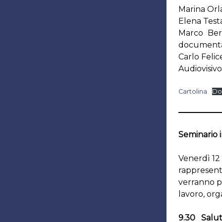
Marina Orl
Elena Test
Marco Bert
documenta
Carlo Felic
Audiovisiv
Cartolina
Do
Seminario 
Venerdì 12 
rappresent
verranno pr
lavoro, org
9.30 Salut