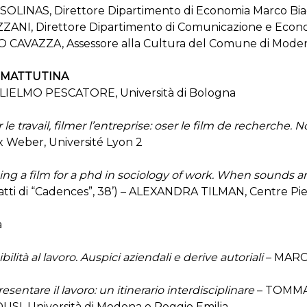
OLINAS, Direttore Dipartimento di Economia Marco Bia
ANI, Direttore Dipartimento di Comunicazione e Econ
 CAVAZZA, Assessore alla Cultura del Comune di Mode
 MATTUTINA
LIELMO PESCATORE, Università di Bologna
 le travail, filmer l’entreprise: oser le film de recherche. No
 Weber, Université Lyon 2
ng a film for a phd in sociology of work. When sounds an
ratti di “Cadences”, 38’) – ALEXANDRA TILMAN, Centre Pier
a
bilità al lavoro. Auspici aziendali e derive autoriali
– MARCO
sentare il lavoro: un itinerario interdisciplinare
– TOMMAS
USI, Università di Modena e Reggio Emilia