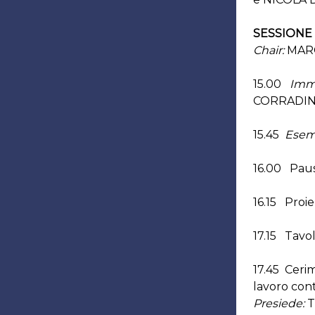
SESSIONE
Chair:
MARC
15.00
Imma
CORRADINI
15.45
Esemp
16.00 Pau
16.15 Proie
17.15 Tavol
17.45 Cerim
lavoro co
Presiede:
T