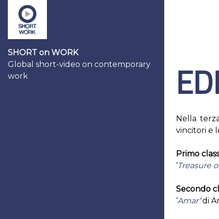
SHORT on WORK
ED
Global short-video on contemporary
work
Nella terz
vincitori e
Primo class
‘
Treasure o
Secondo cla
‘
Amar
‘
di A