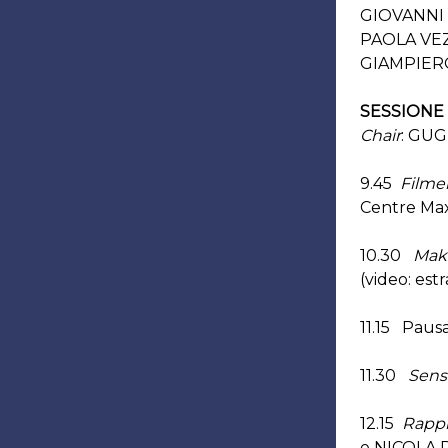
GIOVANNI S
PAOLA VEZZ
GIAMPIERO
SESSIONE
Chair
: GUG
9.45
Filmer
Centre Max
10.30
Maki
(video: est
11.15 Paus
11.30
Sensi
12.15
Rappre
e NICOLA D